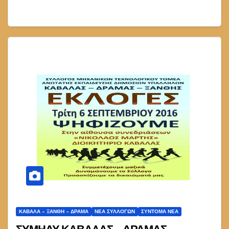
ΚΑΒΆΛΑ - ΞΆΝΘΗ - ΔΡΆΜΑ
ΝΈΑ ΣΥΛΛΌΓΩΝ
ΣΎΝΤΟΜΑ ΝΈΑ