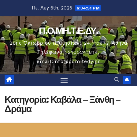
Μετάβαση
Πε. Αυγ 6th, 2026
6:34:51 PM
στο
περιεχόμενο
Π.Ο.ΜΗ.Τ.Ε.ΔΥ.
28ης Οκτωβρίου (Πατησίων) 24, 10677 Aθήνα
Τηλέφωνο : 2105241814,
email:info@pomitedy.gr
Κατηγορία:
Καβάλα – Ξάνθη –
Δράμα