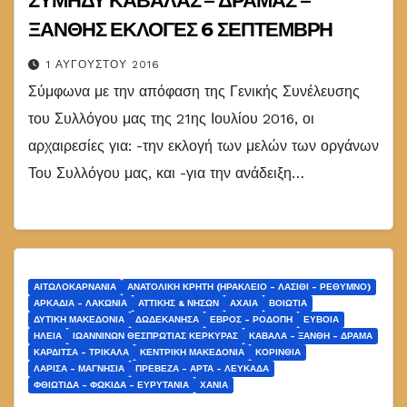
ΣΥΜΗΔΥ ΚΑΒΑΛΑΣ – ΔΡΑΜΑΣ –
ΞΑΝΘΗΣ ΕΚΛΟΓΕΣ 6 ΣΕΠΤΕΜΒΡΗ
1 ΑΥΓΟΎΣΤΟΥ 2016
Σύμφωνα με την απόφαση της Γενικής Συνέλευσης
του Συλλόγου μας της 21ης Ιουλίου 2016, οι
αρχαιρεσίες για: -την εκλογή των μελών των οργάνων
Του Συλλόγου μας, και -για την ανάδειξη…
ΑΙΤΩΛΟΚΑΡΝΑΝΊΑ
ΑΝΑΤΟΛΙΚΉ ΚΡΉΤΗ (ΗΡΆΚΛΕΙΟ - ΛΑΣΊΘΙ - ΡΈΘΥΜΝΟ)
ΑΡΚΑΔΊΑ - ΛΑΚΩΝΊΑ
ΑΤΤΙΚΉΣ & ΝΉΣΩΝ
ΑΧΑΊΑ
ΒΟΙΩΤΊΑ
ΔΥΤΙΚΉ ΜΑΚΕΔΟΝΊΑ
ΔΩΔΕΚΆΝΗΣΑ
ΈΒΡΟΣ - ΡΟΔΌΠΗ
ΕΎΒΟΙΑ
ΗΛΕΊΑ
ΙΩΑΝΝΊΝΩΝ ΘΕΣΠΡΩΤΊΑΣ ΚΈΡΚΥΡΑΣ
ΚΑΒΆΛΑ - ΞΆΝΘΗ - ΔΡΆΜΑ
ΚΑΡΔΊΤΣΑ - ΤΡΊΚΑΛΑ
ΚΕΝΤΡΙΚΉ ΜΑΚΕΔΟΝΊΑ
ΚΟΡΙΝΘΊΑ
ΛΆΡΙΣΑ - ΜΑΓΝΗΣΊΑ
ΠΡΈΒΕΖΑ - ΆΡΤΑ - ΛΕΥΚΆΔΑ
ΦΘΙΏΤΙΔΑ - ΦΩΚΊΔΑ - ΕΥΡΥΤΑΝΊΑ
ΧΑΝΙΆ