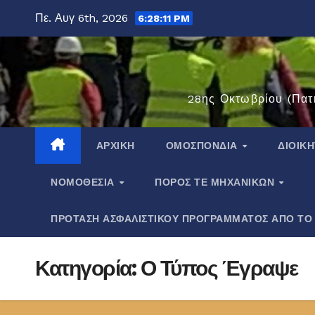
Μετάβαση
Πε. Αυγ 6th, 2026
6:28:11 PM
στο
περιεχόμενο
28ης Οκτωβρίου (Πατ
ΑΡΧΙΚΉ
ΟΜΟΣΠΟΝΔΊΑ
ΔΙΟΙΚ
ΝΟΜΟΘΕΣΊΑ
ΠΌΡΟΣ ΤΕ ΜΗΧΑΝΙΚΏΝ
ΠΡΟΤΑΣΗ ΑΣΦΑΛΙΣΤΙΚΟΥ ΠΡΟΓΡΑΜΜΑΤΟΣ ΑΠΟ ΤΟ
Κατηγορία:
Ο Τύπος Έγραψε