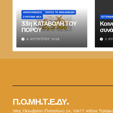
ΑΝΑΚΟΙΝΏΣΕΙΣ
ΠΌΡΟΣ ΤΕ ΜΗΧΑΝΙΚΏΝ
ΣΎΝΤΟΜΑ ΝΈΑ
ΕΓΓΡΑΦ
33η ΚΑΤΑΒΟΛΗ ΤΟΥ
Κοιν
ΠΟΡΟΥ
συνά
Παπ
6 ΑΥΓΟΎΣΤΟΥ 2026
3 Α
ΕΜΔ
Π.Ο.ΜΗ.Τ.Ε.ΔΥ.
28ης Οκτωβρίου (Πατησίων) 24, 10677 Aθήνα Τηλέφων