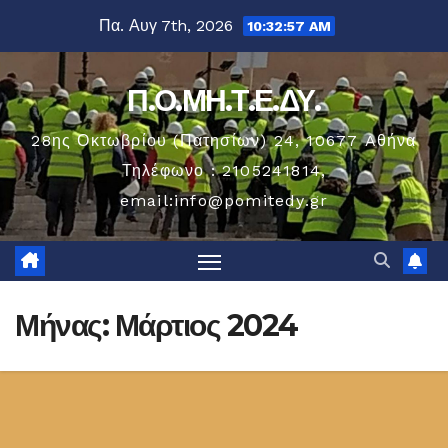
Μετάβαση
Πα. Αυγ 7th, 2026
10:32:58 AM
στο
περιεχόμενο
Π.Ο.ΜΗ.Τ.Ε.ΔΥ.
28ης Οκτωβρίου (Πατησίων) 24, 10677 Aθήνα
Τηλέφωνο : 2105241814,
email:info@pomitedy.gr
Μήνας:
Μάρτιος 2024