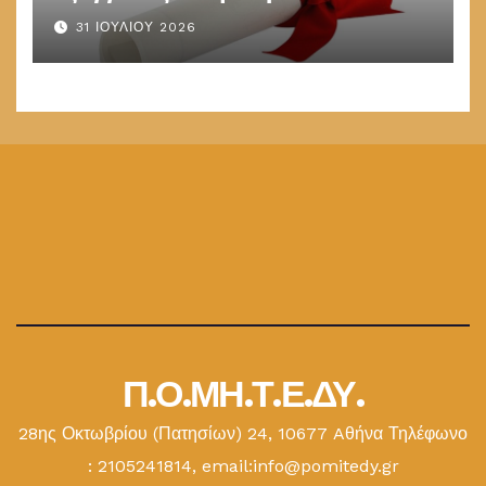
παραμένουν στις καλένδες
31 ΙΟΥΛΊΟΥ 2026
Π.Ο.ΜΗ.Τ.Ε.ΔΥ.
28ης Οκτωβρίου (Πατησίων) 24, 10677 Aθήνα Τηλέφωνο
: 2105241814, email:info@pomitedy.gr