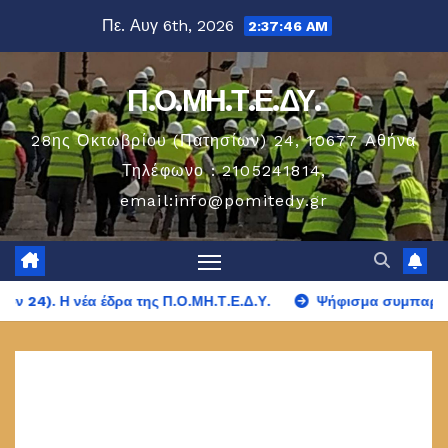
Μετάβαση
Πε. Αυγ 6th, 2026
2:37:47 AM
στο
περιεχόμενο
Π.Ο.ΜΗ.Τ.Ε.ΔΥ.
28ης Οκτωβρίου (Πατησίων) 24, 10677 Aθήνα
Τηλέφωνο : 2105241814,
email:info@pomitedy.gr
 Η νέα έδρα της Π.Ο.ΜΗ.Τ.Ε.Δ.Υ.
Ψήφισμα συμπαράστασης 