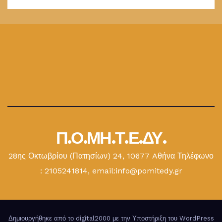
Π.Ο.ΜΗ.Τ.Ε.ΔΥ.
28ης Οκτωβρίου (Πατησίων) 24, 10677 Aθήνα Τηλέφωνο
: 2105241814, email:info@pomitedy.gr
Δημιουργήθηκε από το digital2000 με την Υποστήριξη του WordPress