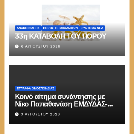
ΑΝΑΚΟΙΝΏΣΕΙΣ
ΠΌΡΟΣ ΤΕ ΜΗΧΑΝΙΚΏΝ
ΣΎΝΤΟΜΑ ΝΈΑ
33η ΚΑΤΑΒΟΛΗ ΤΟΥ ΠΟΡΟΥ
6 ΑΥΓΟΎΣΤΟΥ 2026
ΕΓΓΡΑΦΑ ΟΜΟΣΠΟΝΔΙΑΣ
Κοινό αίτημα συνάντησης με
Νίκο Παπαθανάση ΕΜΔΥΔΑΣ-
ΠΟΜΗΤΕΔΥ
3 ΑΥΓΟΎΣΤΟΥ 2026