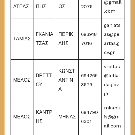
@gmail
ΑΤΕΑΣ
ΠΗΣ
ΟΣ
2076
.com
ganiats
ΓΚΑΝΙΑ
ΠΕΡΙΚ
693918
as@pe
ΤΑΜΙΑΣ
ΤΣΑΣ
ΛΗΣ
7016
artas.g
ov.gr
vrettou
ΚΩΝΣΤ
ΒΡΕΤΤ
694265
@lefka
ΜΕΛΟΣ
ΑΝΤΙΝ
ΟΥ
3679
da.gov.
Α
gr
mkantr
ΚΑΝΤΡ
694790
ΜΕΛΟΣ
ΜΗΝΑΣ
is@gm
ΗΣ
6301
ail.com