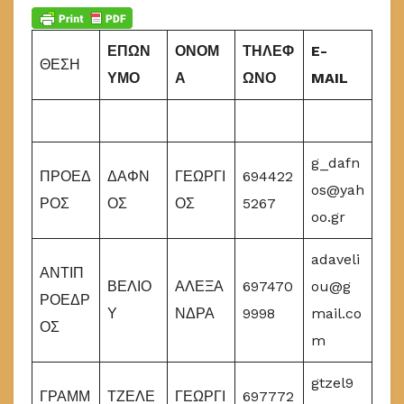
ΕΠΩΝ
ΟΝΟΜ
ΤΗΛΕΦ
E-
ΘΕΣΗ
ΥΜΟ
Α
ΩΝΟ
MAIL
g_dafn
ΠΡΟΕΔ
ΔΑΦΝ
ΓΕΩΡΓΙ
694422
os@yah
ΡΟΣ
ΟΣ
ΟΣ
5267
oo.gr
adaveli
ΑΝΤΙΠ
ΒΕΛΙΟ
ΑΛΕΞΑ
697470
ou@g
ΡΟΕΔΡ
Υ
ΝΔΡΑ
9998
mail.co
ΟΣ
m
gtzel9
ΓΡΑΜΜ
ΤΖΕΛΕ
ΓΕΩΡΓΙ
697772