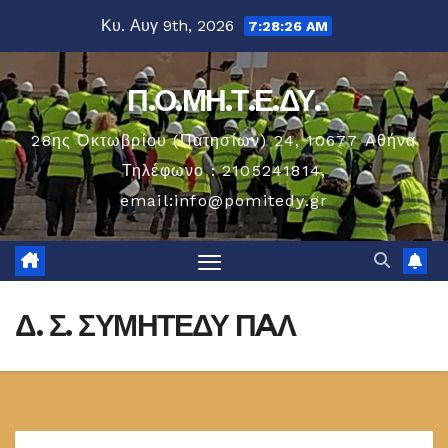
Μετάβαση
Κυ. Αυγ 9th, 2026
7:28:26 AM
στο
περιεχόμενο
Π.Ο.ΜΗ.Τ.Ε.ΔΥ.
28ης Οκτωβρίου (Πατησίων) 24, 10677 Aθήνα
Τηλέφωνο : 2105241814,
email:info@pomitedy.gr
Δ. Σ. ΣΥΜΗΤΕΔΥ ΠAΛ