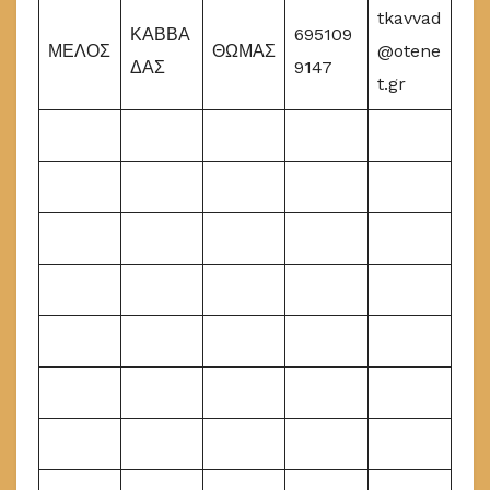
tkavvad
ΚΑΒΒΑ
695109
ΜΕΛΟΣ
ΘΩΜΑΣ
@otene
ΔΑΣ
9147
t.gr