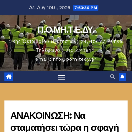
Μετάβαση
Δε. Αυγ 10th, 2026
7:53:36 PM
στο
περιεχόμενο
Π.Ο.ΜΗ.Τ.Ε.ΔΥ.
28ης Οκτωβρίου (Πατησίων) 24, 10677 Aθήνα
Τηλέφωνο : 2105241814,
email:info@pomitedy.gr
ΑΝΑΚΟΙΝΩΣΗ: Να
σταματήσει τώρα η σφαγή