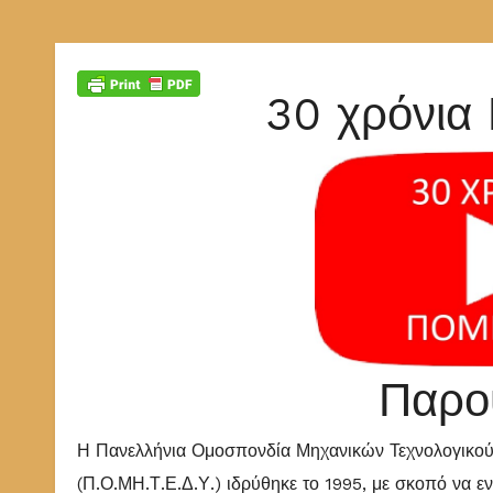
30 χρόνι
Παρο
Η Πανελλήνια Ομοσπονδία Μηχανικών Τεχνολογικο
(Π.Ο.ΜΗ.Τ.Ε.Δ.Υ.) ιδρύθηκε το 1995, με σκοπό να 