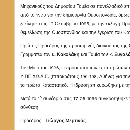
Μηχανικούς του Δημοσίου Τομέα σε πανελλαδικό επί
από το 1993 για την δημιουργία Ομοσπονδίας, όμω
ξεκίνησε στις 12 Οκτωβρίου 1995, με την εκλογή Π
θεμελίωση της Ομοσπονδίας και την έγκριση του Κατ
Πρώτος Πρόεδρος της προσωρινής διοικούσας της Ο
Γραμματέα τον κ
. Κοκολάκη
και Ταμία τον κ.
Ξυγαλ
Τον Μάιο του 1996, εκπρόσωποι των επτά πρώτων
Υ.ΠΕ.ΧΩ.Δ.Ε. (Ιπποκράτους 196-198, Αθήνα) για τ
το πρώτο Καταστατικό. Η ίδρυση επικυρώθηκε με τ
ο
Μετά το 1
συνέδριο στις 17-05-1996 συγκροτήθηκε
σύνθεση
Πρόεδρος
Γιώργος Μερτινός