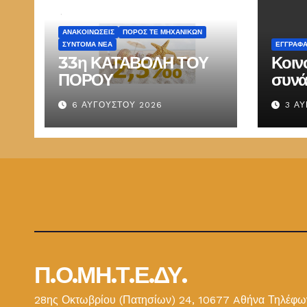
ΑΝΑΚΟΙΝΏΣΕΙΣ
ΠΌΡΟΣ ΤΕ ΜΗΧΑΝΙΚΏΝ
ΣΎΝΤΟΜΑ ΝΈΑ
ΕΓΓΡΑΦ
33η ΚΑΤΑΒΟΛΗ ΤΟΥ
Κοιν
ΠΟΡΟΥ
συνά
Παπ
6 ΑΥΓΟΎΣΤΟΥ 2026
3 Α
ΕΜΔ
Π.Ο.ΜΗ.Τ.Ε.ΔΥ.
28ης Οκτωβρίου (Πατησίων) 24, 10677 Aθήνα Τηλέφων