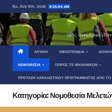
Μετάβαση
Κυ. Αυγ 9th, 2026
8:26:05 AM
στο
περιεχόμενο
28ης Οκτωβρίου (Πατ
ΑΡΧΙΚΉ
ΟΜΟΣΠΟΝΔΊΑ
ΔΙΟΙΚ
ΝΟΜΟΘΕΣΊΑ
ΠΌΡΟΣ ΤΕ ΜΗΧΑΝΙΚΏΝ
ΠΡΟΤΑΣΗ ΑΣΦΑΛΙΣΤΙΚΟΥ ΠΡΟΓΡΑΜΜΑΤΟΣ ΑΠΟ ΤΟ
Κατηγορία:
Νομοθεσία Μελετώ