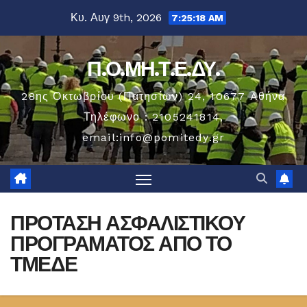
Μετάβαση
Κυ. Αυγ 9th, 2026
7:25:19 AM
στο
περιεχόμενο
Π.Ο.ΜΗ.Τ.Ε.ΔΥ.
28ης Οκτωβρίου (Πατησίων) 24, 10677 Aθήνα
Τηλέφωνο : 2105241814,
email:info@pomitedy.gr
ΠΡΟΤΑΣΗ ΑΣΦΑΛΙΣΤΙΚΟΥ
ΠΡΟΓΡΑΜΑΤΟΣ ΑΠΟ ΤΟ
ΤΜΕΔΕ