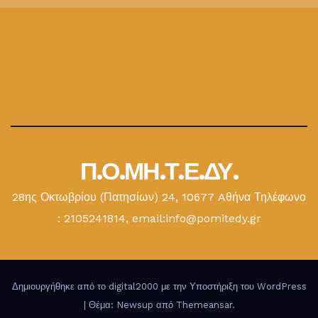
Π.Ο.ΜΗ.Τ.Ε.ΔΥ.
28ης Οκτωβρίου (Πατησίων) 24, 10677 Aθήνα Τηλέφωνο
: 2105241814, email:info@pomitedy.gr
Δημιουργήθηκε από το digital2000 με την Υποστήριξη του WordPress
|
Θέμα: Newsup από
Themeansar
.