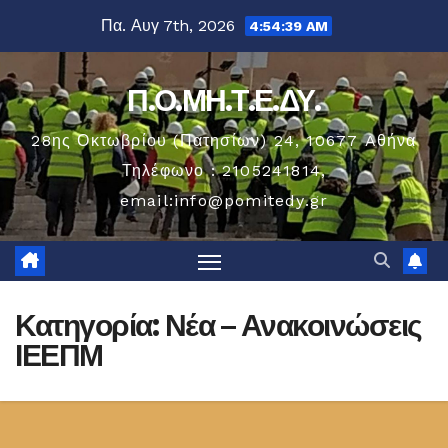
Μετάβαση
Πα. Αυγ 7th, 2026
4:54:39 AM
στο
περιεχόμενο
Π.Ο.ΜΗ.Τ.Ε.ΔΥ.
28ης Οκτωβρίου (Πατησίων) 24, 10677 Aθήνα
Τηλέφωνο : 2105241814,
email:info@pomitedy.gr
Κατηγορία:
Νέα – Ανακοινώσεις
ΙΕΕΠΜ