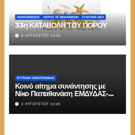
ΑΝΑΚΟΙΝΏΣΕΙΣ
ΠΌΡΟΣ ΤΕ ΜΗΧΑΝΙΚΏΝ
ΣΎΝΤΟΜΑ ΝΈΑ
33η ΚΑΤΑΒΟΛΗ ΤΟΥ ΠΟΡΟΥ
6 ΑΥΓΟΎΣΤΟΥ 2026
ΕΓΓΡΑΦΑ ΟΜΟΣΠΟΝΔΙΑΣ
Κοινό αίτημα συνάντησης με
Νίκο Παπαθανάση ΕΜΔΥΔΑΣ-
ΠΟΜΗΤΕΔΥ
3 ΑΥΓΟΎΣΤΟΥ 2026