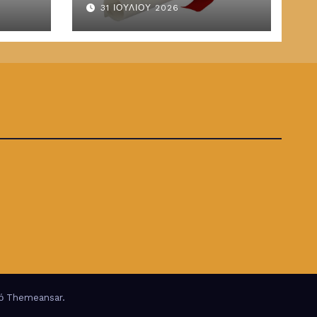
31 ΙΟΥΛΊΟΥ 2026
ΤΕΔΥ
παραμένουν στις
καλένδες
πό
Themeansar
.