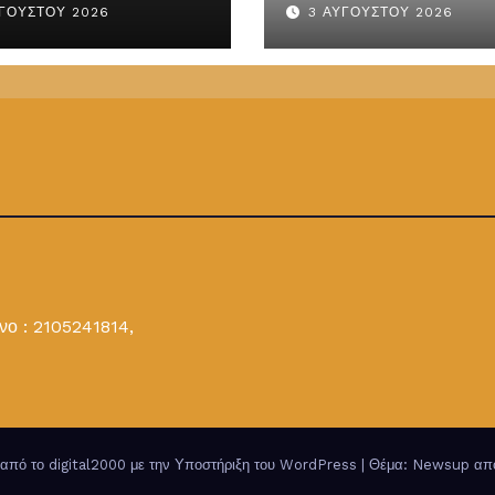
ΥΓΟΎΣΤΟΥ 2026
3 ΑΥΓΟΎΣΤΟΥ 2026
ΥΔΑΣ-ΠΟΜΗΤΕΔΥ
ΕΜΔΥΔΑΣ-ΠΟΜΗ
ο : 2105241814,
από το digital2000 με την Υποστήριξη του WordPress
|
Θέμα: Newsup α