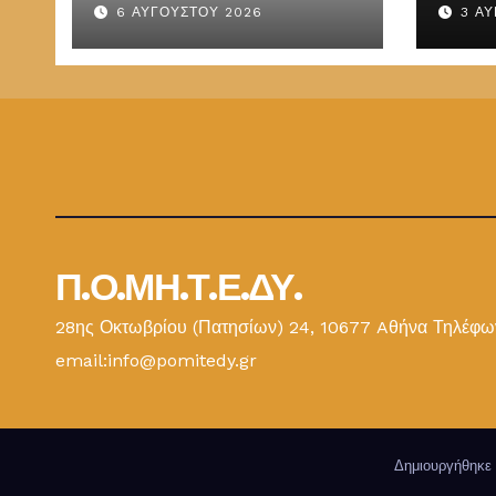
6 ΑΥΓΟΎΣΤΟΥ 2026
3 Α
ΕΜΔ
Π.Ο.ΜΗ.Τ.Ε.ΔΥ.
28ης Οκτωβρίου (Πατησίων) 24, 10677 Aθήνα Τηλέφων
email:info@pomitedy.gr
Δημιουργήθηκε 