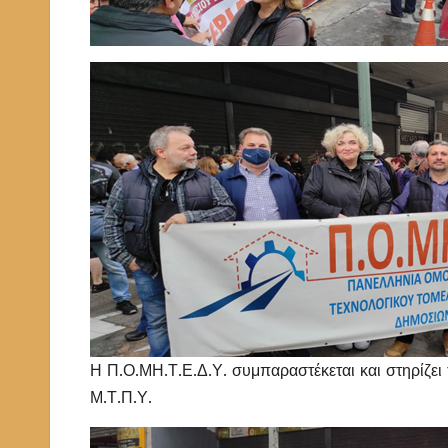
Η Π.Ο.ΜΗ.Τ.Ε.Δ.Υ. συμπαραστέκεται και στηρίζει
Μ.Τ.Π.Υ.