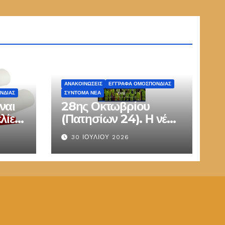
ΑΝΑΚΟΙΝΏΣΕΙΣ
ΕΓΓΡΑΦΑ ΟΜΟΣΠΟΝΔΙΑΣ
ΝΔΙΑΣ
ΣΎΝΤΟΜΑ ΝΈΑ
ναι
28ης Οκτωβρίου
λίες
(Πατησίων 24). Η νέα
έδρα της
30 ΙΟΥΛΊΟΥ 2026
Π.Ο.ΜΗ.Τ.Ε.Δ.Υ.