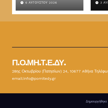
6 ΑΥΓΟΎΣΤΟΥ 2026
3 Α
ΕΜΔ
Π.Ο.ΜΗ.Τ.Ε.ΔΥ.
28ης Οκτωβρίου (Πατησίων) 24, 10677 Aθήνα Τηλέφων
email:info@pomitedy.gr
Δημιουργήθηκε 