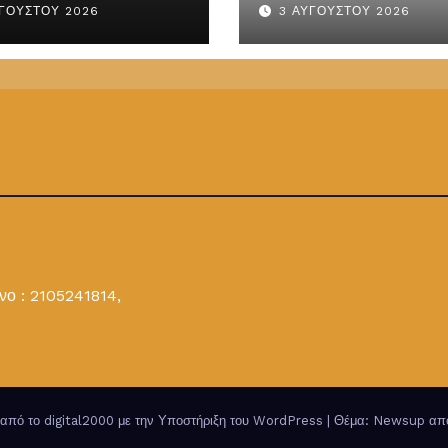
ΥΓΟΎΣΤΟΥ 2026
3 ΑΥΓΟΎΣΤΟΥ 2026
ΥΔΑΣ-ΠΟΜΗΤΕΔΥ
ΕΜΔΥΔΑΣ-ΠΟΜΗ
ο : 2105241814,
από το digital2000 με την Υποστήριξη του WordPress
|
Θέμα: Newsup α