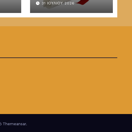
31 ΙΟΥΛΊΟΥ 2026
ΤΕΔΥ
παραμένουν στις
καλένδες
πό
Themeansar
.