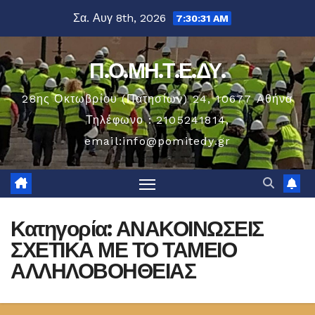
Μετάβαση
Σα. Αυγ 8th, 2026
7:30:31 AM
στο
περιεχόμενο
Π.Ο.ΜΗ.Τ.Ε.ΔΥ.
28ης Οκτωβρίου (Πατησίων) 24, 10677 Aθήνα
Τηλέφωνο : 2105241814,
email:info@pomitedy.gr
Κατηγορία:
ΑΝΑΚΟΙΝΩΣΕΙΣ
ΣΧΕΤΙΚΑ ΜΕ ΤΟ ΤΑΜΕΙΟ
ΑΛΛΗΛΟΒΟΗΘΕΙΑΣ