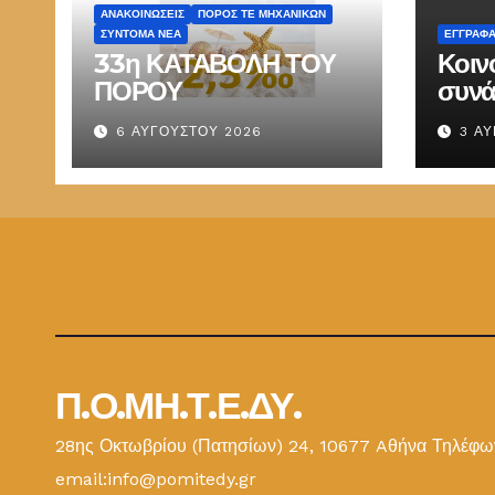
ΑΝΑΚΟΙΝΏΣΕΙΣ
ΠΌΡΟΣ ΤΕ ΜΗΧΑΝΙΚΏΝ
ΣΎΝΤΟΜΑ ΝΈΑ
ΕΓΓΡΑΦ
33η ΚΑΤΑΒΟΛΗ ΤΟΥ
Κοιν
ΠΟΡΟΥ
συνά
Παπ
6 ΑΥΓΟΎΣΤΟΥ 2026
3 Α
ΕΜΔ
Π.Ο.ΜΗ.Τ.Ε.ΔΥ.
28ης Οκτωβρίου (Πατησίων) 24, 10677 Aθήνα Τηλέφων
email:info@pomitedy.gr