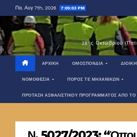
Μετάβαση
Πα. Αυγ 7th, 2026
7:05:03 PM
στο
περιεχόμενο
28ης Οκτωβρίου (Πατ
ΑΡΧΙΚΉ
ΟΜΟΣΠΟΝΔΊΑ
ΔΙΟΙΚ
ΝΟΜΟΘΕΣΊΑ
ΠΌΡΟΣ ΤΕ ΜΗΧΑΝΙΚΏΝ
ΠΡΟΤΑΣΗ ΑΣΦΑΛΙΣΤΙΚΟΥ ΠΡΟΓΡΑΜΜΑΤΟΣ ΑΠΟ ΤΟ
Ν. 5027/2023: “Όπου σ