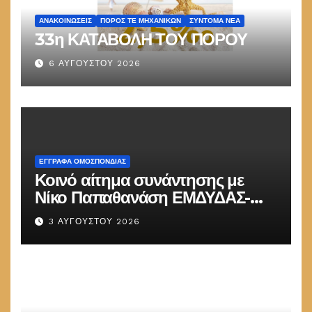
ΑΝΑΚΟΙΝΏΣΕΙΣ
ΠΌΡΟΣ ΤΕ ΜΗΧΑΝΙΚΏΝ
ΣΎΝΤΟΜΑ ΝΈΑ
33η ΚΑΤΑΒΟΛΗ ΤΟΥ ΠΟΡΟΥ
6 ΑΥΓΟΎΣΤΟΥ 2026
ΕΓΓΡΑΦΑ ΟΜΟΣΠΟΝΔΙΑΣ
Κοινό αίτημα συνάντησης με
Νίκο Παπαθανάση ΕΜΔΥΔΑΣ-
ΠΟΜΗΤΕΔΥ
3 ΑΥΓΟΎΣΤΟΥ 2026