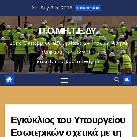
Μετάβαση
Σα. Αυγ 8th, 2026
1:46:42 PM
στο
περιεχόμενο
Π.Ο.ΜΗ.Τ.Ε.ΔΥ.
28ης Οκτωβρίου (Πατησίων) 24, 10677 Aθήνα
Τηλέφωνο : 2105241814,
email:info@pomitedy.gr
Εγκύκλιος του Υπουργείου
Εσωτερικών σχετικά με τη