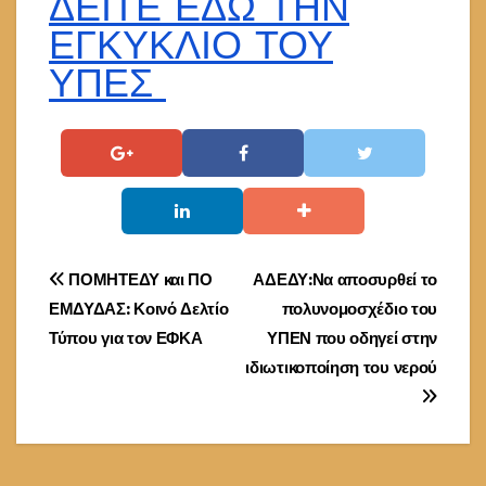
ΔΕΙΤΕ ΕΔΩ ΤΗΝ
ΕΓΚΥΚΛΙΟ ΤΟΥ
ΥΠΕΣ
Πλοήγηση
ΠΟΜΗΤΕΔΥ και ΠΟ
ΑΔΕΔΥ:Να αποσυρθεί το
ΕΜΔΥΔΑΣ: Κοινό Δελτίο
πολυνομοσχέδιο του
άρθρων
Τύπου για τον ΕΦΚΑ
ΥΠΕΝ που οδηγεί στην
ιδιωτικοποίηση του νερού