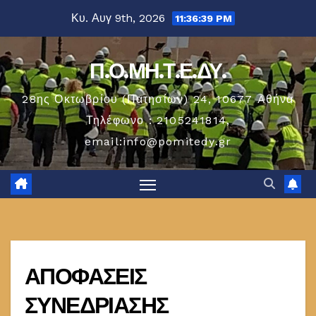
Μετάβαση
Κυ. Αυγ 9th, 2026
11:36:40 PM
στο
περιεχόμενο
Π.Ο.ΜΗ.Τ.Ε.ΔΥ.
28ης Οκτωβρίου (Πατησίων) 24, 10677 Aθήνα
Τηλέφωνο : 2105241814,
email:info@pomitedy.gr
ΑΠΟΦΑΣΕΙΣ
ΣΥΝΕΔΡΙΑΣΗΣ