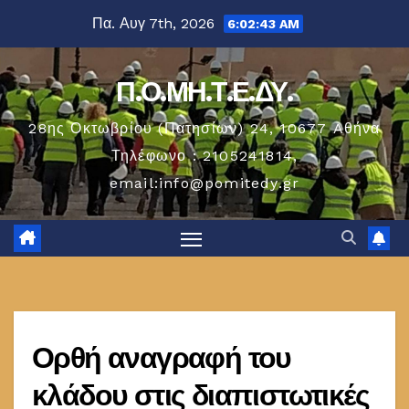
Μετάβαση
Πα. Αυγ 7th, 2026
6:02:43 AM
στο
περιεχόμενο
Π.Ο.ΜΗ.Τ.Ε.ΔΥ.
28ης Οκτωβρίου (Πατησίων) 24, 10677 Aθήνα
Τηλέφωνο : 2105241814,
email:info@pomitedy.gr
Ορθή αναγραφή του
κλάδου στις διαπιστωτικές