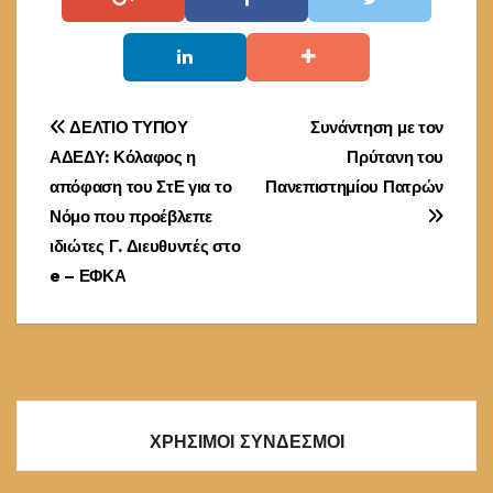
Πλοήγηση
ΔΕΛΤΙΟ ΤΥΠΟΥ
Συνάντηση με τον
ΑΔΕΔΥ: Κόλαφος η
Πρύτανη του
άρθρων
απόφαση του ΣτΕ για το
Πανεπιστημίου Πατρών
Νόμο που προέβλεπε
ιδιώτες Γ. Διευθυντές στο
e – ΕΦΚΑ
ΧΡΗΣΙΜΟΙ ΣΥΝΔΕΣΜΟΙ