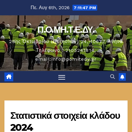
Μετάβαση
Πε. Αυγ 6th, 2026
7:11:47 PM
στο
περιεχόμενο
Π.Ο.ΜΗ.Τ.Ε.ΔΥ.
28ης Οκτωβρίου (Πατησίων) 24, 10677 Aθήνα
Τηλέφωνο : 2105241814,
email:info@pomitedy.gr
Στατιστικά στοιχεία κλάδου
2024