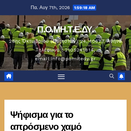
Μετάβαση
Πα. Αυγ 7th, 2026
1:59:19 AM
στο
περιεχόμενο
Π.Ο.ΜΗ.Τ.Ε.ΔΥ.
28ης Οκτωβρίου (Πατησίων) 24, 10677 Aθήνα
Τηλέφωνο : 2105241814,
email:info@pomitedy.gr
Ψήφισμα για το
απρόσμενο χαμό