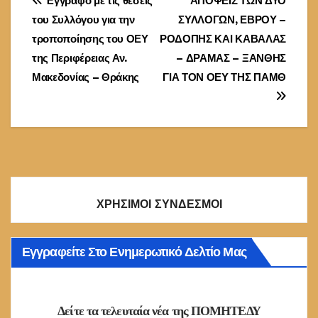
Πλοήγηση
Έγγραφο με τις θέσεις
ΑΠΟΨΕΙΣ ΤΩΝ ΔΥΟ
του Συλλόγου για την
ΣΥΛΛΟΓΩΝ, ΕΒΡΟΥ –
άρθρων
τροποποίησης του ΟΕΥ
ΡΟΔΟΠΗΣ ΚΑΙ ΚΑΒΑΛΑΣ
της Περιφέρειας Αν.
– ΔΡΑΜΑΣ – ΞΑΝΘΗΣ
Μακεδονίας – Θράκης
ΓΙΑ ΤΟΝ ΟΕΥ ΤΗΣ ΠΑΜΘ
ΧΡΗΣΙΜΟΙ ΣΥΝΔΕΣΜΟΙ
Εγγραφείτε Στο Ενημερωτικό Δελτίο Μας
Δείτε τα τελευταία νέα της ΠΟΜΗΤΕΔΥ