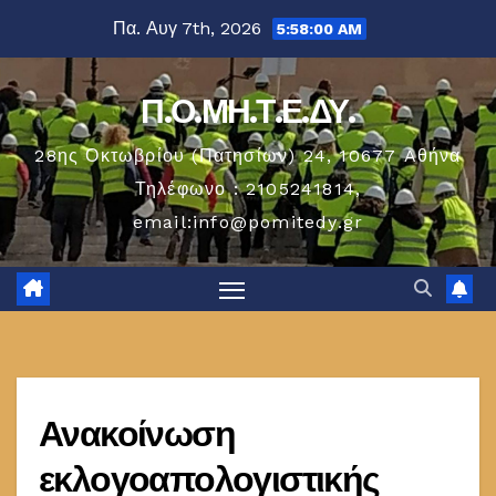
Μετάβαση
Πα. Αυγ 7th, 2026
5:58:01 AM
στο
περιεχόμενο
Π.Ο.ΜΗ.Τ.Ε.ΔΥ.
28ης Οκτωβρίου (Πατησίων) 24, 10677 Aθήνα
Τηλέφωνο : 2105241814,
email:info@pomitedy.gr
Ανακοίνωση
εκλογοαπολογιστικής