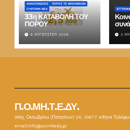
ΑΝΑΚΟΙΝΏΣΕΙΣ
ΠΌΡΟΣ ΤΕ ΜΗΧΑΝΙΚΏΝ
ΣΎΝΤΟΜΑ ΝΈΑ
ΕΓΓΡΑΦ
33η ΚΑΤΑΒΟΛΗ ΤΟΥ
Κοιν
ΠΟΡΟΥ
συνά
Παπ
6 ΑΥΓΟΎΣΤΟΥ 2026
3 Α
ΕΜΔ
Π.Ο.ΜΗ.Τ.Ε.ΔΥ.
28ης Οκτωβρίου (Πατησίων) 24, 10677 Aθήνα Τηλέφων
email:info@pomitedy.gr