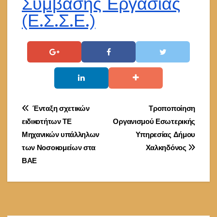
Σύμβασης Εργασίας
(Ε.Σ.Σ.Ε.)
Πλοήγηση
Ένταξη σχετικών
Τροποποίηση
ειδικοτήτων ΤΕ
Οργανισμού Εσωτερικής
άρθρων
Μηχανικών υπάλληλων
Υπηρεσίας Δήμου
των Νοσοκομείων στα
Χαλκηδόνος
ΒΑΕ