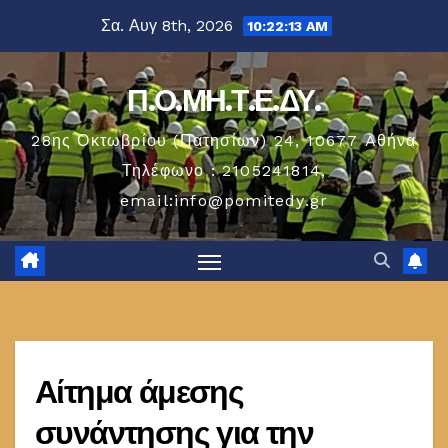
Μετάβαση
Σα. Αυγ 8th, 2026
10:22:13 AM
στο
περιεχόμενο
Π.Ο.ΜΗ.Τ.Ε.ΔΥ.
28ης Οκτωβρίου (Πατησίων) 24, 10677 Aθήνα
Τηλέφωνο : 2105241814,
email:info@pomitedy.gr
Αίτημα άμεσης
συνάντησης για την