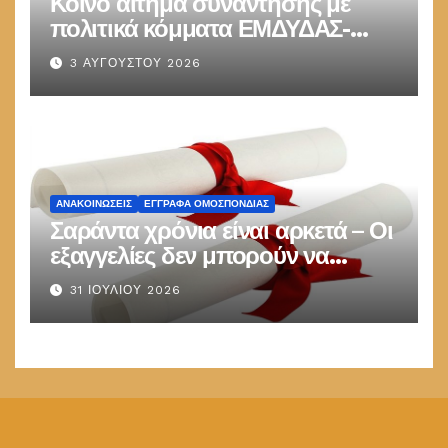
Κοινό αίτημα συνάντησης με
πολιτικά κόμματα ΕΜΔΥΔΑΣ-
ΠΟΜΗΤΕΔΥ
3 ΑΥΓΟΎΣΤΟΥ 2026
ΑΝΑΚΟΙΝΏΣΕΙΣ
ΕΓΓΡΑΦΑ ΟΜΟΣΠΟΝΔΙΑΣ
Σαράντα χρόνια είναι αρκετά – Οι
εξαγγελίες δεν μπορούν να
παραμένουν στις καλένδες
31 ΙΟΥΛΊΟΥ 2026