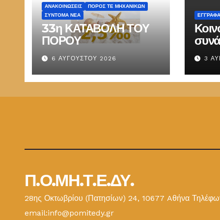
ΑΝΑΚΟΙΝΏΣΕΙΣ
ΠΌΡΟΣ ΤΕ ΜΗΧΑΝΙΚΏΝ
ΣΎΝΤΟΜΑ ΝΈΑ
ΕΓΓΡΑΦ
33η ΚΑΤΑΒΟΛΗ ΤΟΥ
Κοιν
ΠΟΡΟΥ
συνά
Παπ
6 ΑΥΓΟΎΣΤΟΥ 2026
3 Α
ΕΜΔ
Π.Ο.ΜΗ.Τ.Ε.ΔΥ.
28ης Οκτωβρίου (Πατησίων) 24, 10677 Aθήνα Τηλέφων
email:info@pomitedy.gr