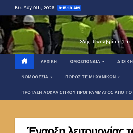
Μετάβαση
Κυ. Αυγ 9th, 2026
9:15:20 AM
στο
περιεχόμενο
28ης Οκτωβρίου (Πατ
ΑΡΧΙΚΉ
ΟΜΟΣΠΟΝΔΊΑ
ΔΙΟΙΚ
ΝΟΜΟΘΕΣΊΑ
ΠΌΡΟΣ ΤΕ ΜΗΧΑΝΙΚΏΝ
ΠΡΟΤΑΣΗ ΑΣΦΑΛΙΣΤΙΚΟΥ ΠΡΟΓΡΑΜΜΑΤΟΣ ΑΠΟ ΤΟ
Έναρξη λειτουργίας 