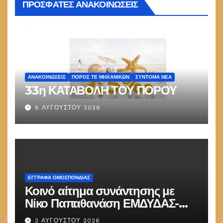
ΠΡΟΣΦΑΤΕΣ ΑΝΑΚΟΙΝΩΣΕΙΣ
ΑΝΑΚΟΙΝΏΣΕΙΣ
ΠΌΡΟΣ ΤΕ ΜΗΧΑΝΙΚΏΝ
ΣΎΝΤΟΜΑ ΝΈΑ
33η ΚΑΤΑΒΟΛΗ ΤΟΥ ΠΟΡΟΥ
6 ΑΥΓΟΎΣΤΟΥ 2026
ΕΓΓΡΑΦΑ ΟΜΟΣΠΟΝΔΙΑΣ
Κοινό αίτημα συνάντησης με
Νίκο Παπαθανάση ΕΜΔΥΔΑΣ-
ΠΟΜΗΤΕΔΥ
3 ΑΥΓΟΎΣΤΟΥ 2026