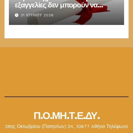
εξαγγελίες δεν μπορούν να
παραμένουν στις καλένδες
31 ΙΟΥΛΊΟΥ 2026
Π.Ο.ΜΗ.Τ.Ε.ΔΥ.
28ης Οκτωβρίου (Πατησίων) 24, 10677 Aθήνα Τηλέφωνο