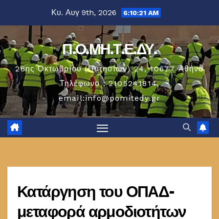
Μετάβαση
Κυ. Αυγ 9th, 2026
6:10:21 AM
στο
περιεχόμενο
Π.Ο.ΜΗ.Τ.Ε.ΔΥ.
28ης Οκτωβρίου (Πατησίων) 24, 10677 Aθήνα
Τηλέφωνο : 2105241814,
email:info@pomitedy.gr
Κατάργηση του ΟΠΑΔ-
μεταφορά αρμοδιοτήτων