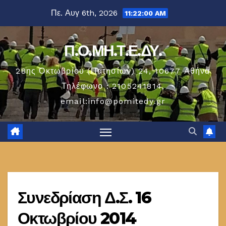
Μετάβαση
Πε. Αυγ 6th, 2026
11:22:01 AM
στο
περιεχόμενο
Π.Ο.ΜΗ.Τ.Ε.ΔΥ.
28ης Οκτωβρίου (Πατησίων) 24, 10677 Aθήνα
Τηλέφωνο : 2105241814,
email:info@pomitedy.gr
Συνεδρίαση Δ.Σ. 16
Οκτωβρίου 2014