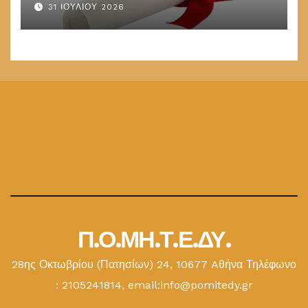
παραμένουν στις καλένδες
31 ΙΟΥΛΊΟΥ 2026
Π.Ο.ΜΗ.Τ.Ε.ΔΥ.
28ης Οκτωβρίου (Πατησίων) 24, 10677 Aθήνα Τηλέφωνο
: 2105241814, email:info@pomitedy.gr