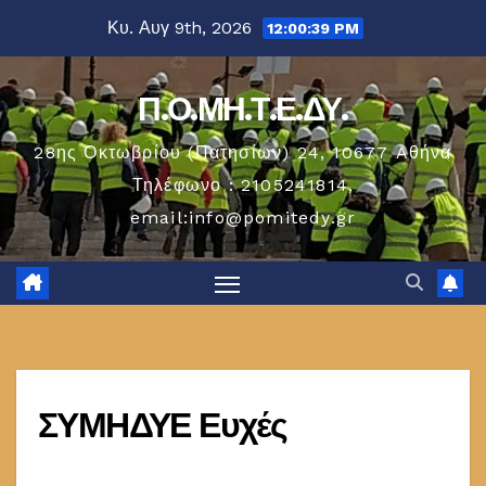
Μετάβαση
Κυ. Αυγ 9th, 2026
12:00:39 PM
στο
περιεχόμενο
Π.Ο.ΜΗ.Τ.Ε.ΔΥ.
28ης Οκτωβρίου (Πατησίων) 24, 10677 Aθήνα
Τηλέφωνο : 2105241814,
email:info@pomitedy.gr
ΣΥΜΗΔΥΕ Ευχές