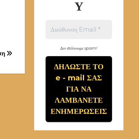
Υ
Δεν στέλνουμε spam!
υση