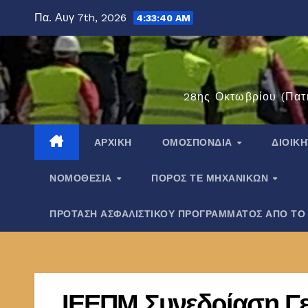
Μετάβαση
Πα. Αυγ 7th, 2026
4:33:41 AM
στο
περιεχόμενο
28ης Οκτωβρίου (Πατ
ΑΡΧΙΚΉ
ΟΜΟΣΠΟΝΔΊΑ
ΔΙΟΙΚ
ΝΟΜΟΘΕΣΊΑ
ΠΌΡΟΣ ΤΕ ΜΗΧΑΝΙΚΏΝ
ΠΡΟΤΑΣΗ ΑΣΦΑΛΙΣΤΙΚΟΥ ΠΡΟΓΡΑΜΜΑΤΟΣ ΑΠΟ ΤΟ
ΙΕΕΠΜ Συνεδρίαση Γε