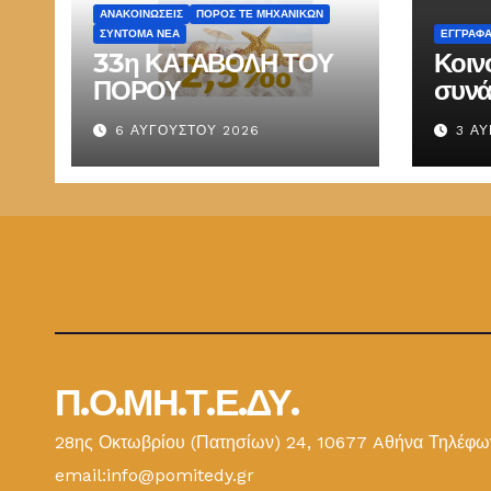
ΑΝΑΚΟΙΝΏΣΕΙΣ
ΠΌΡΟΣ ΤΕ ΜΗΧΑΝΙΚΏΝ
ΣΎΝΤΟΜΑ ΝΈΑ
ΕΓΓΡΑΦ
33η ΚΑΤΑΒΟΛΗ ΤΟΥ
Κοιν
ΠΟΡΟΥ
συνά
Παπ
6 ΑΥΓΟΎΣΤΟΥ 2026
3 Α
ΕΜΔ
Π.Ο.ΜΗ.Τ.Ε.ΔΥ.
28ης Οκτωβρίου (Πατησίων) 24, 10677 Aθήνα Τηλέφων
email:info@pomitedy.gr