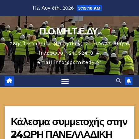
Μετάβαση
Πε. Αυγ 6th, 2026
3:19:10 AM
στο
περιεχόμενο
Π.Ο.ΜΗ.Τ.Ε.ΔΥ.
28ης Οκτωβρίου (Πατησίων) 24, 10677 Aθήνα
Τηλέφωνο : 2105241814,
email:info@pomitedy.gr
Κάλεσμα συμμετοχής στην
24ΩΡΗ ΠΑΝΕΛΛΑΔΙΚΗ