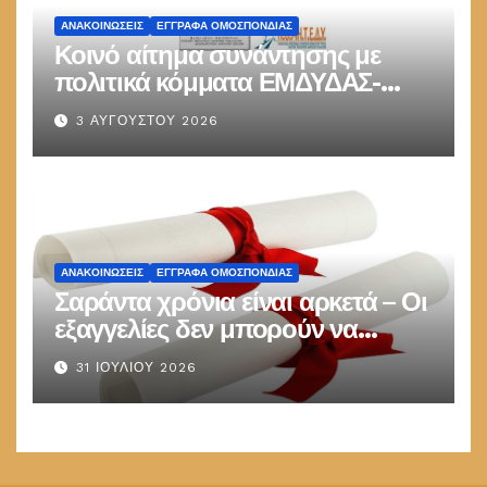
ΑΝΑΚΟΙΝΏΣΕΙΣ
ΕΓΓΡΑΦΑ ΟΜΟΣΠΟΝΔΙΑΣ
Κοινό αίτημα συνάντησης με
πολιτικά κόμματα ΕΜΔΥΔΑΣ-
ΠΟΜΗΤΕΔΥ
3 ΑΥΓΟΎΣΤΟΥ 2026
ΑΝΑΚΟΙΝΏΣΕΙΣ
ΕΓΓΡΑΦΑ ΟΜΟΣΠΟΝΔΙΑΣ
Σαράντα χρόνια είναι αρκετά – Οι
εξαγγελίες δεν μπορούν να
παραμένουν στις καλένδες
31 ΙΟΥΛΊΟΥ 2026