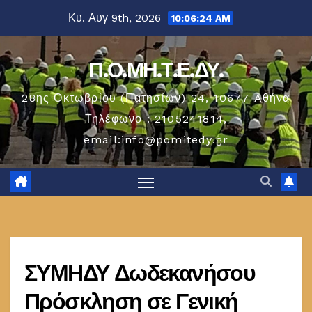
Μετάβαση
Κυ. Αυγ 9th, 2026
10:06:24 AM
στο
περιεχόμενο
Π.Ο.ΜΗ.Τ.Ε.ΔΥ.
28ης Οκτωβρίου (Πατησίων) 24, 10677 Aθήνα
Τηλέφωνο : 2105241814,
email:info@pomitedy.gr
ΣΥΜΗΔΥ Δωδεκανήσου
Πρόσκληση σε Γενική