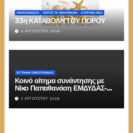
ΑΝΑΚΟΙΝΏΣΕΙΣ
ΠΌΡΟΣ ΤΕ ΜΗΧΑΝΙΚΏΝ
ΣΎΝΤΟΜΑ ΝΈΑ
33η ΚΑΤΑΒΟΛΗ ΤΟΥ ΠΟΡΟΥ
6 ΑΥΓΟΎΣΤΟΥ 2026
ΕΓΓΡΑΦΑ ΟΜΟΣΠΟΝΔΙΑΣ
Κοινό αίτημα συνάντησης με
Νίκο Παπαθανάση ΕΜΔΥΔΑΣ-
ΠΟΜΗΤΕΔΥ
3 ΑΥΓΟΎΣΤΟΥ 2026