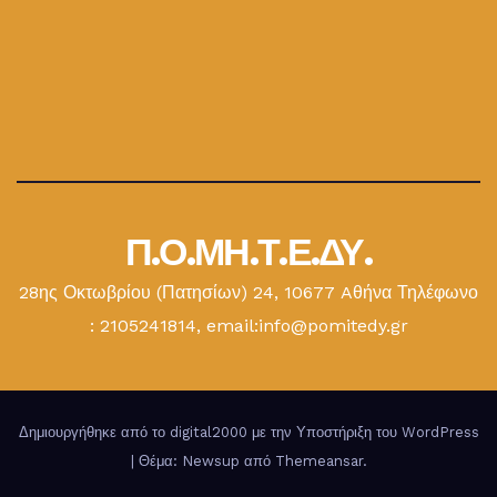
Π.Ο.ΜΗ.Τ.Ε.ΔΥ.
28ης Οκτωβρίου (Πατησίων) 24, 10677 Aθήνα Τηλέφωνο
: 2105241814, email:info@pomitedy.gr
Δημιουργήθηκε από το digital2000 με την Υποστήριξη του WordPress
|
Θέμα: Newsup από
Themeansar
.