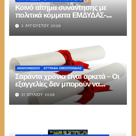
Κοινό αίτημα συνάντησης με
πολιτικά κόμματα ΕΜΔΥΔΑΣ-
ΠΟΜΗΤΕΔΥ
3 ΑΥΓΟΎΣΤΟΥ 2026
ΑΝΑΚΟΙΝΏΣΕΙΣ
ΕΓΓΡΑΦΑ ΟΜΟΣΠΟΝΔΙΑΣ
Σαράντα χρόνια είναι αρκετά – Οι
εξαγγελίες δεν μπορούν να
παραμένουν στις καλένδες
31 ΙΟΥΛΊΟΥ 2026