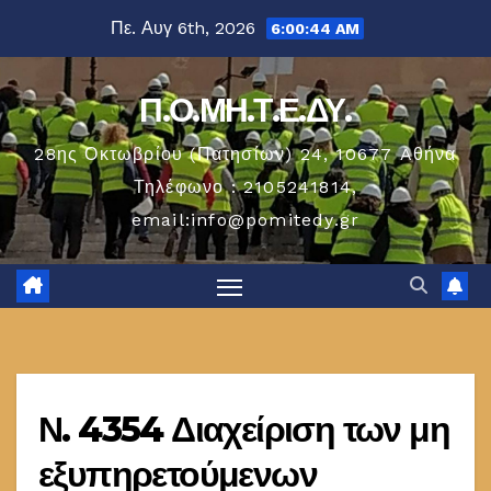
Μετάβαση
Πε. Αυγ 6th, 2026
6:00:44 AM
στο
περιεχόμενο
Π.Ο.ΜΗ.Τ.Ε.ΔΥ.
28ης Οκτωβρίου (Πατησίων) 24, 10677 Aθήνα
Τηλέφωνο : 2105241814,
email:info@pomitedy.gr
Ν. 4354 Διαχείριση των μη
εξυπηρετούμενων