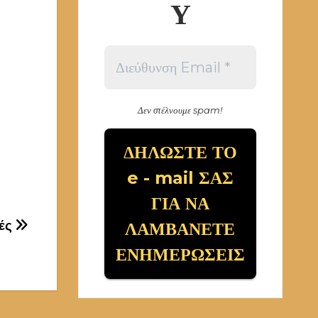
Υ
Δεν στέλνουμε spam!
γές