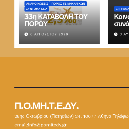
ΑΝΑΚΟΙΝΏΣΕΙΣ
ΠΌΡΟΣ ΤΕ ΜΗΧΑΝΙΚΏΝ
ΣΎΝΤΟΜΑ ΝΈΑ
ΕΓΓΡΑΦ
33η ΚΑΤΑΒΟΛΗ ΤΟΥ
Κοιν
ΠΟΡΟΥ
συνά
Παπ
6 ΑΥΓΟΎΣΤΟΥ 2026
3 Α
ΕΜΔ
Π.Ο.ΜΗ.Τ.Ε.ΔΥ.
28ης Οκτωβρίου (Πατησίων) 24, 10677 Aθήνα Τηλέφων
email:info@pomitedy.gr