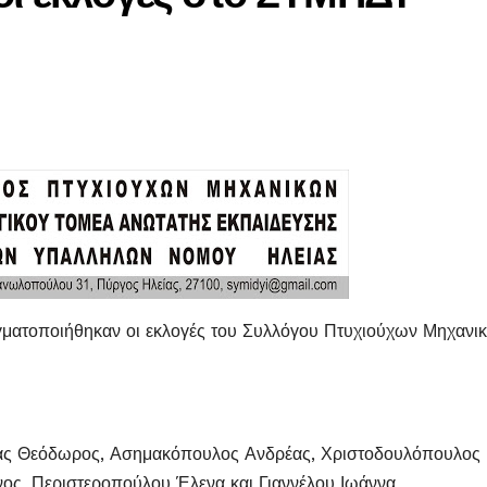
ματοποιήθηκαν οι εκλογές του Συλλόγου Πτυχιούχων Μηχανι
πας Θεόδωρος, Ασημακόπουλος Ανδρέας, Χριστοδουλόπουλος
νος, Περιστεροπούλου Έλενα και Γιαννέλου Ιωάννα,