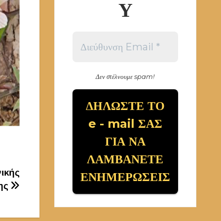
Υ
Δεν στέλνουμε spam!
ικής
ης