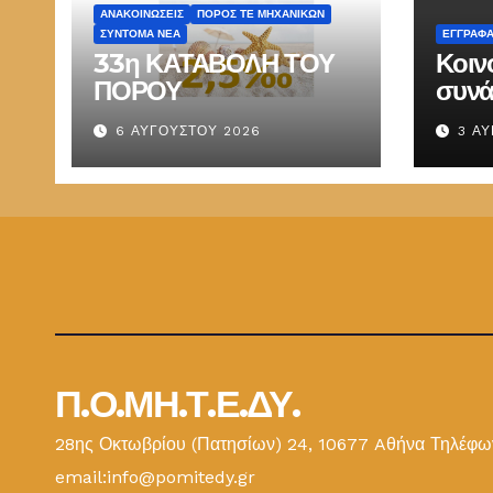
ΑΝΑΚΟΙΝΏΣΕΙΣ
ΠΌΡΟΣ ΤΕ ΜΗΧΑΝΙΚΏΝ
ΣΎΝΤΟΜΑ ΝΈΑ
ΕΓΓΡΑΦ
33η ΚΑΤΑΒΟΛΗ ΤΟΥ
Κοιν
ΠΟΡΟΥ
συνά
Παπ
6 ΑΥΓΟΎΣΤΟΥ 2026
3 Α
ΕΜΔ
Π.Ο.ΜΗ.Τ.Ε.ΔΥ.
28ης Οκτωβρίου (Πατησίων) 24, 10677 Aθήνα Τηλέφων
email:info@pomitedy.gr