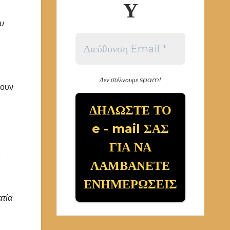
Υ
ου
Δεν στέλνουμε spam!
νουν
ατία