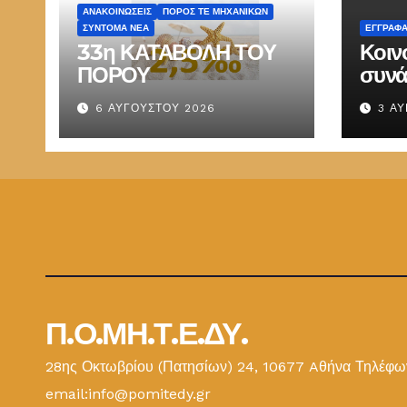
ΑΝΑΚΟΙΝΏΣΕΙΣ
ΠΌΡΟΣ ΤΕ ΜΗΧΑΝΙΚΏΝ
ΣΎΝΤΟΜΑ ΝΈΑ
ΕΓΓΡΑΦ
33η ΚΑΤΑΒΟΛΗ ΤΟΥ
Κοιν
ΠΟΡΟΥ
συνά
Παπ
6 ΑΥΓΟΎΣΤΟΥ 2026
3 Α
ΕΜΔ
Π.Ο.ΜΗ.Τ.Ε.ΔΥ.
28ης Οκτωβρίου (Πατησίων) 24, 10677 Aθήνα Τηλέφων
email:info@pomitedy.gr