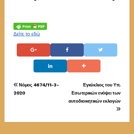
Δείτε το εδώ
Πλοήγηση
Νόμος 4674/11-3-
Εγκύκλιος του Υπ.
2020
Εσωτερικών ενόψει των
άρθρων
αυτοδιοικητικών εκλογών