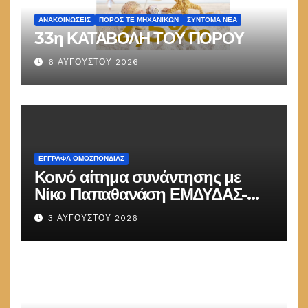
ΑΝΑΚΟΙΝΏΣΕΙΣ
ΠΌΡΟΣ ΤΕ ΜΗΧΑΝΙΚΏΝ
ΣΎΝΤΟΜΑ ΝΈΑ
33η ΚΑΤΑΒΟΛΗ ΤΟΥ ΠΟΡΟΥ
6 ΑΥΓΟΎΣΤΟΥ 2026
ΕΓΓΡΑΦΑ ΟΜΟΣΠΟΝΔΙΑΣ
Κοινό αίτημα συνάντησης με
Νίκο Παπαθανάση ΕΜΔΥΔΑΣ-
ΠΟΜΗΤΕΔΥ
3 ΑΥΓΟΎΣΤΟΥ 2026