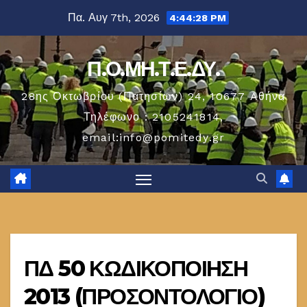
Μετάβαση
Πα. Αυγ 7th, 2026
4:44:28 PM
στο
περιεχόμενο
Π.Ο.ΜΗ.Τ.Ε.ΔΥ.
28ης Οκτωβρίου (Πατησίων) 24, 10677 Aθήνα
Τηλέφωνο : 2105241814,
email:info@pomitedy.gr
ΠΔ 50 ΚΩΔΙΚΟΠΟΙΗΣΗ
2013 (ΠΡΟΣΟΝΤΟΛΟΓΙΟ)