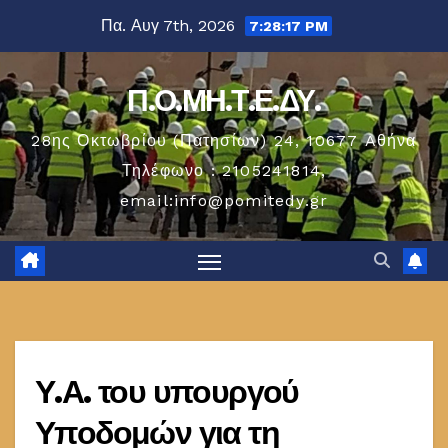
Μετάβαση
Πα. Αυγ 7th, 2026
7:28:17 PM
στο
περιεχόμενο
Π.Ο.ΜΗ.Τ.Ε.ΔΥ.
28ης Οκτωβρίου (Πατησίων) 24, 10677 Aθήνα
Τηλέφωνο : 2105241814,
email:info@pomitedy.gr
Υ.Α. του υπουργού
Υποδομών για τη