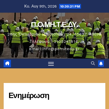
Μετάβαση
Κυ. Αυγ 9th, 2026
10:30:21 PM
στο
περιεχόμενο
Π.Ο.ΜΗ.Τ.Ε.ΔΥ.
28ης Οκτωβρίου (Πατησίων) 24, 10677 Aθήνα
Τηλέφωνο : 2105241814,
email:info@pomitedy.gr
Ενημέρωση