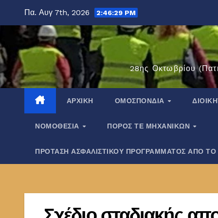
Μετάβαση
Πα. Αυγ 7th, 2026
2:46:30 PM
στο
περιεχόμενο
28ης Οκτωβρίου (Πατ
ΑΡΧΙΚΉ
ΟΜΟΣΠΟΝΔΊΑ
ΔΙΟΙΚ
ΝΟΜΟΘΕΣΊΑ
ΠΌΡΟΣ ΤΕ ΜΗΧΑΝΙΚΏΝ
ΠΡΟΤΑΣΗ ΑΣΦΑΛΙΣΤΙΚΟΥ ΠΡΟΓΡΑΜΜΑΤΟΣ ΑΠΟ ΤΟ
Σχέδιο σταδιακής απ