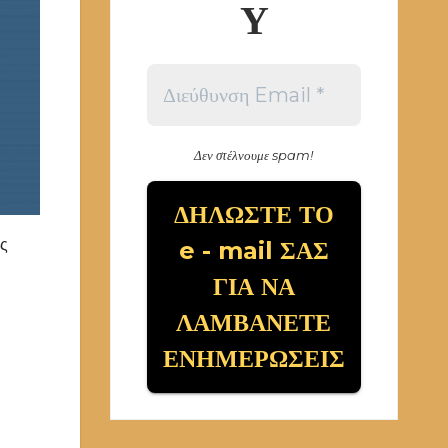
Υ
Δεν στέλνουμε spam!
ης