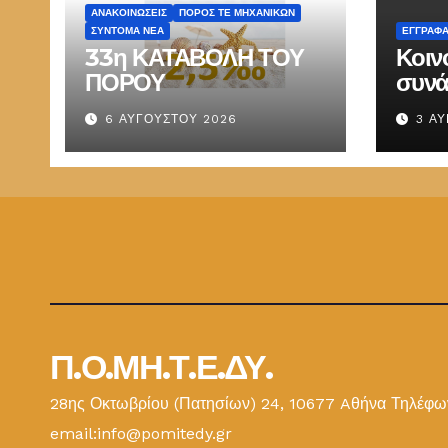
ΑΝΑΚΟΙΝΏΣΕΙΣ
ΠΌΡΟΣ ΤΕ ΜΗΧΑΝΙΚΏΝ
ΣΎΝΤΟΜΑ ΝΈΑ
ΕΓΓΡΑΦ
33η ΚΑΤΑΒΟΛΗ ΤΟΥ
Κοιν
ΠΟΡΟΥ
συνά
Παπ
6 ΑΥΓΟΎΣΤΟΥ 2026
3 Α
ΕΜΔ
Π.Ο.ΜΗ.Τ.Ε.ΔΥ.
28ης Οκτωβρίου (Πατησίων) 24, 10677 Aθήνα Τηλέφων
email:info@pomitedy.gr