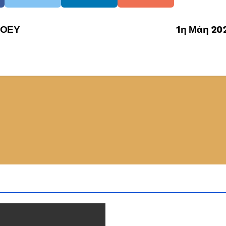
 ΟΕΥ
1η Μάη 20