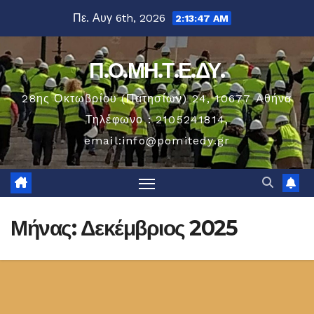
Μετάβαση
Πε. Αυγ 6th, 2026
2:13:47 AM
στο
περιεχόμενο
Π.Ο.ΜΗ.Τ.Ε.ΔΥ.
28ης Οκτωβρίου (Πατησίων) 24, 10677 Aθήνα
Τηλέφωνο : 2105241814,
email:info@pomitedy.gr
Μήνας:
Δεκέμβριος 2025