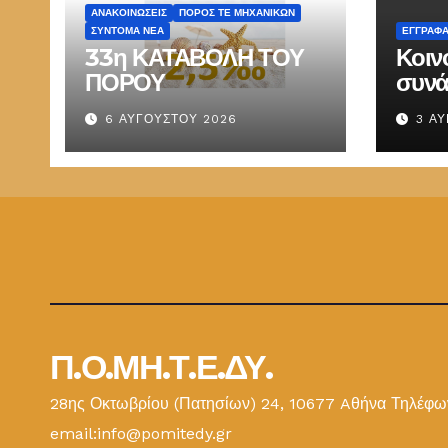
ΑΝΑΚΟΙΝΏΣΕΙΣ
ΠΌΡΟΣ ΤΕ ΜΗΧΑΝΙΚΏΝ
ΣΎΝΤΟΜΑ ΝΈΑ
ΕΓΓΡΑΦ
33η ΚΑΤΑΒΟΛΗ ΤΟΥ
Κοιν
ΠΟΡΟΥ
συνά
Παπ
6 ΑΥΓΟΎΣΤΟΥ 2026
3 Α
ΕΜΔ
Π.Ο.ΜΗ.Τ.Ε.ΔΥ.
28ης Οκτωβρίου (Πατησίων) 24, 10677 Aθήνα Τηλέφων
email:info@pomitedy.gr