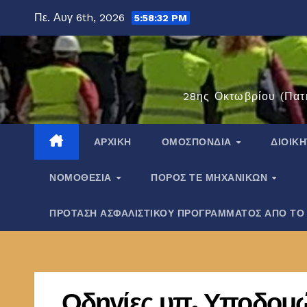
Μετάβαση
Πε. Αυγ 6th, 2026
5:58:33 PM
στο
περιεχόμενο
28ης Οκτωβρίου (Πατ
ΑΡΧΙΚΉ
ΟΜΟΣΠΟΝΔΊΑ
ΔΙΟΙΚ
ΝΟΜΟΘΕΣΊΑ
ΠΌΡΟΣ ΤΕ ΜΗΧΑΝΙΚΏΝ
ΠΡΟΤΑΣΗ ΑΣΦΑΛΙΣΤΙΚΟΥ ΠΡΟΓΡΑΜΜΑΤΟΣ ΑΠΟ ΤΟ
Οδηγίες υπ. Υποδομών