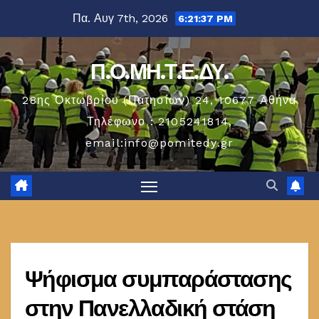
Μετάβαση
Πα. Αυγ 7th, 2026
6:21:38 PM
στο
περιεχόμενο
Π.Ο.ΜΗ.Τ.Ε.ΔΥ.
28ης Οκτωβρίου (Πατησίων) 24, 10677 Aθήνα
Τηλέφωνο : 2105241814,
email:info@pomitedy.gr
Ψήφισμα συμπαράστασης
στην Πανελλαδική στάση