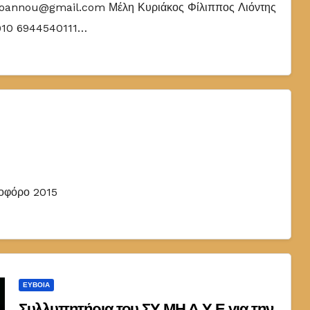
aioannou@gmail.com Μέλη Κυριάκος Φίλιππος Λιόντης
910 6944540111…
δοφόρο 2015
ΕΎΒΟΙΑ
Συλλυπητήρια του ΣΥ.ΜΗ.Δ.Υ.Ε για την