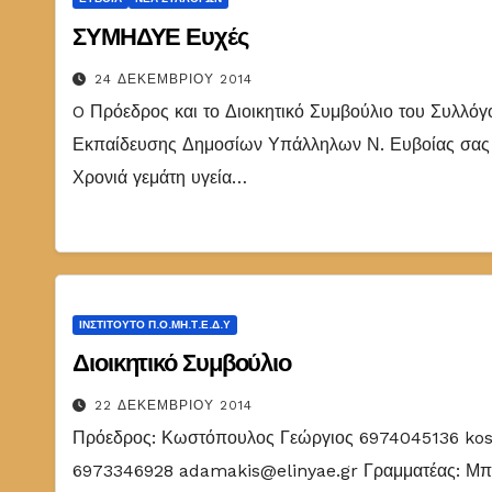
ΣΥΜΗΔΥΕ Ευχές
24 ΔΕΚΕΜΒΡΊΟΥ 2014
O Πρόεδρος και το Διοικητικό Συμβούλιο του Συλλό
Εκπαίδευσης Δημοσίων Υπάλληλων Ν. Ευβοίας σας ε
Χρονιά γεμάτη υγεία…
ΙΝΣΤΙΤΟΎΤΟ Π.Ο.ΜΗ.Τ.Ε.Δ.Υ
Διοικητικό Συμβούλιο
22 ΔΕΚΕΜΒΡΊΟΥ 2014
Πρόεδρος: Κωστόπουλος Γεώργιος 6974045136 kos
6973346928 adamakis@elinyae.gr Γραμματέας: Μπε